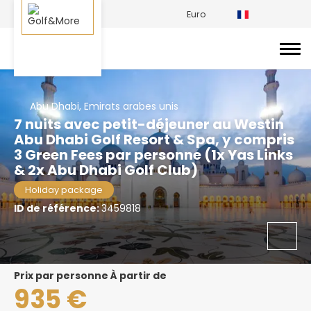
Euro
Abu Dhabi, Emirats arabes unis
7 nuits avec petit-déjeuner au Westin
Abu Dhabi Golf Resort & Spa, y compris
3 Green Fees par personne (1x Yas Links
& 2x Abu Dhabi Golf Club)
Holiday package
ID de référence:
3459818
prix par personne À partir de
935 €