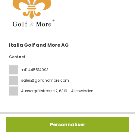
Italia Golf and More AG
Contact
+41 445514093
sales@golfandmore.com
Aussergrütstrasse 2
, 6319 - Allenwinden
Tous droits réservés IGM © 2026
Politique de confidentialité
Personnaliser