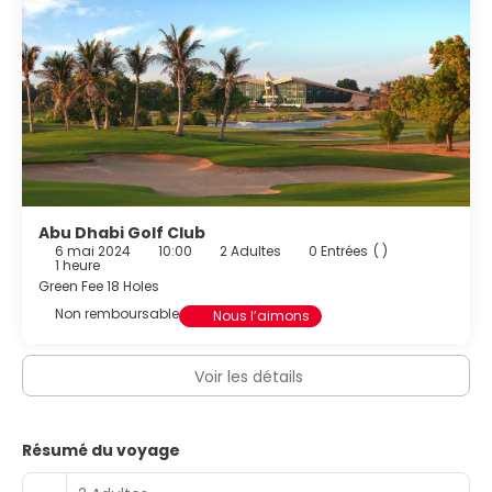
Abu Dhabi Golf Club
6 mai 2024
10:00
2 Adultes
0 Entrées
( )
1 heure
Green Fee 18 Holes
Non remboursable
Nous l’aimons
Voir les détails
Résumé du voyage