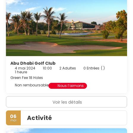
limousines/berlines et un service d'arrivée express. Si vous
devez organiser une réunion à Abu Dhabi, faites
confiance à cet hôtel qui dispose d'espaces événements
mesurant 600 mètres carrés et comprenant un espace
de conférence et 7 des salles de réunion. Un parking
gratuit est disponible dans l'enceinte de l'hébergement.
Abu Dhabi Golf Club
4 mai 2024
10:00
2 Adultes
0 Entrées
( )
1 heure
Green Fee 18 Holes
Non remboursable
Nous l’aimons
Voir les détails
06
Activité
mai