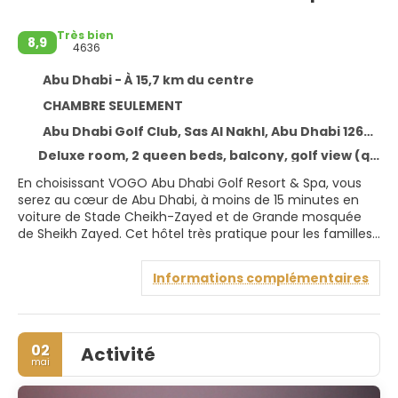
Très bien
8,9
4636
Abu Dhabi - À 15,7 km du centre
CHAMBRE SEULEMENT
Abu Dhabi Golf Club, Sas Al Nakhl, Abu Dhabi 126797
Deluxe room, 2 queen beds, balcony, golf view (queenbed)
En choisissant VOGO Abu Dhabi Golf Resort & Spa, vous
serez au cœur de Abu Dhabi, à moins de 15 minutes en
voiture de Stade Cheikh-Zayed et de Grande mosquée
de Sheikh Zayed. Cet hôtel très pratique pour les familles
se trouve à 4,9 km de Abu Dhabi Golf Club et à 13,6 km de
Centre d'expositions Abu Dhabi National Exhibition Centre.
Informations complémentaires
Rejoignez le spa de l'hébergement, un centre bien-être
qui propose des massages et des soins du visage, et
permettez qu'on prenne soin de vous. 2 piscines
02
Activité
extérieures vous attendent après avoir amélioré votre
mai
swing sur le parcours de golf. Cet hôtel propose
également l'accès Wi-Fi à Internet gratuit, un service de