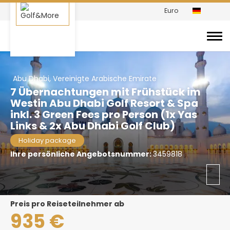
Euro
Abu Dhabi, Vereinigte Arabische Emirate
7 Übernachtungen mit Frühstück im
Westin Abu Dhabi Golf Resort & Spa
inkl. 3 Green Fees pro Person (1x Yas
Links & 2x Abu Dhabi Golf Club)
Holiday package
Ihre persönliche Angebotsnummer:
3459818
Preis pro Reiseteilnehmer ab
935 €