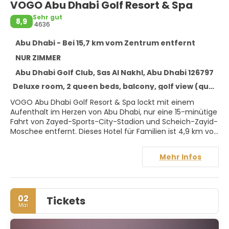
VOGO Abu Dhabi Golf Resort & Spa
Sehr gut
8,9
4636
Abu Dhabi - Bei 15,7 km vom Zentrum entfernt
NUR ZIMMER
Abu Dhabi Golf Club, Sas Al Nakhl, Abu Dhabi 126797
Deluxe room, 2 queen beds, balcony, golf view (queenbed)
VOGO Abu Dhabi Golf Resort & Spa lockt mit einem
Aufenthalt im Herzen von Abu Dhabi, nur eine 15-minütige
Fahrt von Zayed-Sports-City-Stadion und Scheich-Zayid-
Moschee entfernt. Dieses Hotel für Familien ist 4,9 km von
Abu Dhabi Golfplatz und 13,6 km von Messegelände Abu
Dhabi National Exhibition Centre entfernt.
Mehr Infos
Gönn dir einen Besuch des Wellnessbereichs, der
Massagen und Gesichtsbehandlungen bietet. Wenn du
eine Pause vom Golfspielen machen möchtest, stehen 2
02
Tickets
Außenpools zur Verfügung. Dieses Hotel bietet auch
Mai
kostenloses WLAN, ein Concierge-Service und ein
Hochzeitsservice.