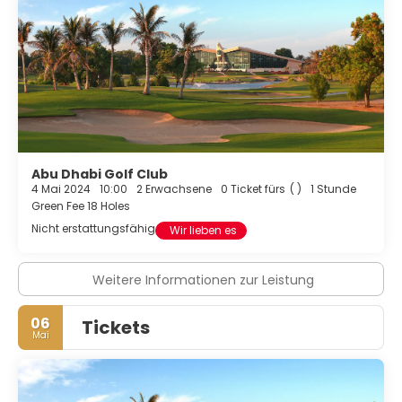
ohne Service (kostenlos).
Abu Dhabi Golf Club
4 Mai 2024
10:00
2 Erwachsene
0 Ticket fürs
( )
1 Stunde
Green Fee 18 Holes
Nicht erstattungsfähig
Wir lieben es
Weitere Informationen zur Leistung
06
Tickets
Mai