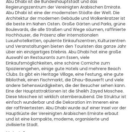
Abu Dhabi ist die Bundeshauptstadt und das
Regierungszentrum der Vereinigten Arabischen Emirate.
Abu Dhabi ist eine der modernsten Städte der Welt. Die
Architektur der modernen Gebäude und Wolkenkratzer ist
die beste im Nahen Osten. Große Gärten und Parks, grüne
Boulevards, die alle Straßen und Wege säumen, raffinierte
Hochhäuser, die Präsenz aller internationalen
Luxushotelketten, opulente Einkaufszentren, Kulturzentren
und Veranstaltungen bieten den Touristen das ganze Jahr
über ein einzigartiges Erlebnis. Abu Dhabi hat eine große
Auswahl an Restaurants zum Essen, viele
Einkaufsmöglichkeiten, eine schöne Corniche zum
Spazierengehen, einige gute Hotels und mehrere Beach
Clubs. Es gibt ein Heritage Village, eine Festung, eine gute
Bibliothek, einen Fischmarkt, die Dhau-Bauwerft und viele
andere Sehenswürdigkeiten, die der Besucher sehen kann.
Eine der Hauptattraktionen ist die Sheikh Zayed Moschee.
Diese Moschee ist wirklich atemberaubend. Die Struktur ist
einfach wunderbar und die Dekoration im Inneren eine
der raffiniertesten. Abu Dhabi wurde auf einer Insel vor der
Hauptküste der Vereinigten Arabischen Emirate erbaut
und ist eine kompakte, moderne, organisierte und
zivilisierte Stadt.