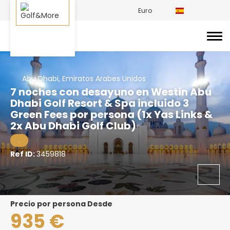
Euro
Abu Dhabi, Emiratos Arabes Unidos
7 noches con desayuno en Westin Abu
Dhabi Golf Resort & Spa incluido 3
Green Fees por persona (1x Yas Links &
2x Abu Dhabi Golf Club)
.
Ref ID:
3459818
precio por persona Desde
935 €