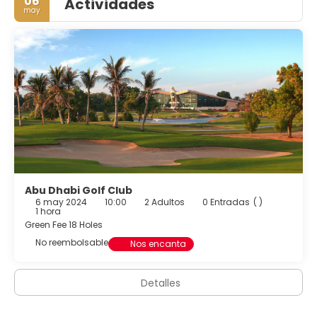
06
Actividades
may
Abu Dhabi Golf Club
6 may 2024
10:00
2 Adultos
0 Entradas
( )
1 hora
Green Fee 18 Holes
No reembolsable
Nos encanta
Detalles