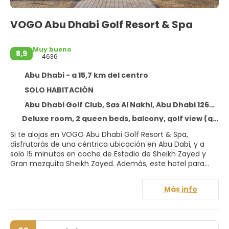
VOGO Abu Dhabi Golf Resort & Spa
Muy bueno
8,9
4636
Abu Dhabi - a 15,7 km del centro
SOLO HABITACIÓN
Abu Dhabi Golf Club, Sas Al Nakhl, Abu Dhabi 126797
Deluxe room, 2 queen beds, balcony, golf view (queenbed)
Si te alojas en VOGO Abu Dhabi Golf Resort & Spa,
disfrutarás de una céntrica ubicación en Abu Dabi, y a
solo 15 minutos en coche de Estadio de Sheikh Zayed y
Gran mezquita Sheikh Zayed. Además, este hotel para
familias se encuentra a 4,9 km de Club de golf de Abu
Dhabi y a 13,6 km de Abu Dhabi National Exhibition Centre.
Más info
Para un relax sin igual, nada como una visita al spa, que
ofrece masajes y tratamientos faciales. Después de
mejorar tu swing en el campo de golf, nada como un