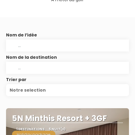
Nom de l’idée
Nom de la destination
Trier par
Notre selection
5N Minthis Resort + 3GF
1 DESTINATIONS
5 NUIT(S)
Holiday package