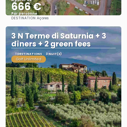
666 €
Par personne
DESTINATION:
Açores
Afficher
3 N Terme di Saturnia + 3
dîners + 2 green fees
1 DESTINATIONS
3 NUIT(S)
Golf Unlimited