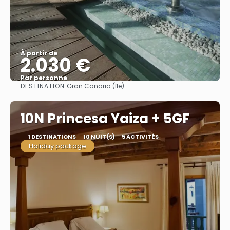
À partir de
2.030 €
Par personne
DESTINATION:
Gran Canaria (île)
Afficher
10N Princesa Yaiza + 5GF
1 DESTINATIONS
10 NUIT(S)
5 ACTIVITÉS
Holiday package