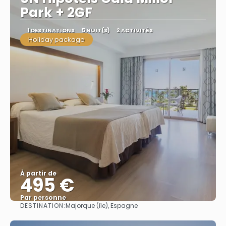
Park + 2GF
1 DESTINATIONS
5 NUIT(S)
2 ACTIVITÉS
Holiday package
À partir de
495 €
Par personne
DESTINATION:
Majorque (île), Espagne
Afficher