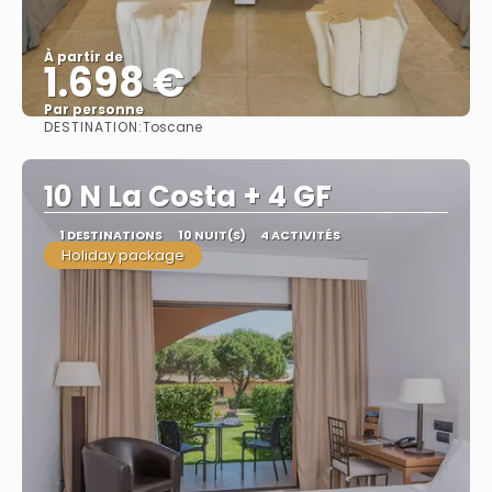
À partir de
1.698 €
Par personne
DESTINATION:
Toscane
Afficher
10 N La Costa + 4 GF
1 DESTINATIONS
10 NUIT(S)
4 ACTIVITÉS
Holiday package