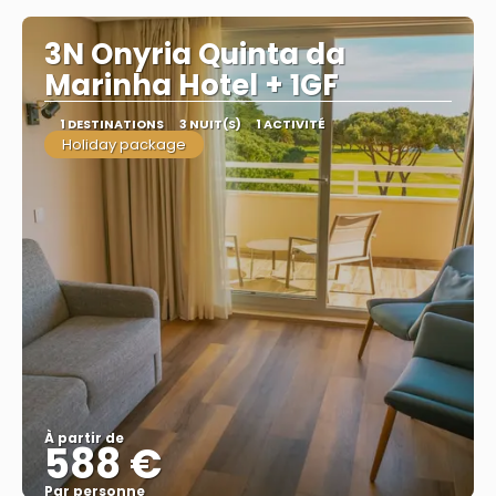
3N Onyria Quinta da
Marinha Hotel + 1GF
1 DESTINATIONS
3 NUIT(S)
1 ACTIVITÉ
Holiday package
À partir de
588 €
Par personne