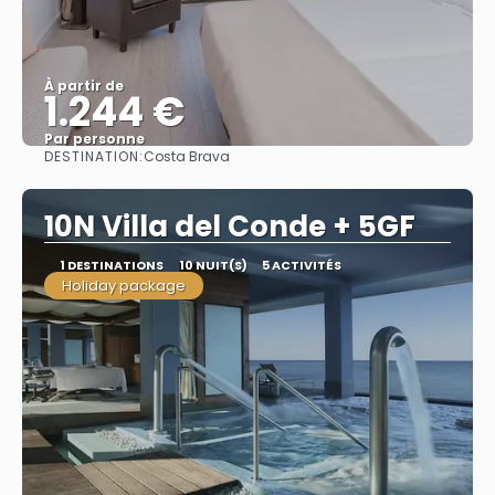
À partir de
1.244 €
Par personne
DESTINATION:
Costa Brava
Afficher
10N Villa del Conde + 5GF
1 DESTINATIONS
10 NUIT(S)
5 ACTIVITÉS
Holiday package