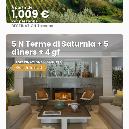
À partir de
1.009 €
Par personne
DESTINATION:
Toscane
Afficher
5 N Terme di Saturnia + 5
dîners + 4 gf
1 DESTINATIONS
5 NUIT(S)
Golf Unlimited