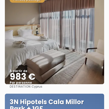
À partir de
983 €
Par personne
DESTINATION:
Cyprus
Afficher
3N Hipotels Cala Millor
Park + 1GF