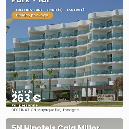
1 DESTINATIONS
3 NUIT(S)
1 ACTIVITÉ
Holiday package
À partir de
263 €
Par personne
DESTINATION:
Majorque (île), Espagne
Afficher
5N Hipotels Cala Millor