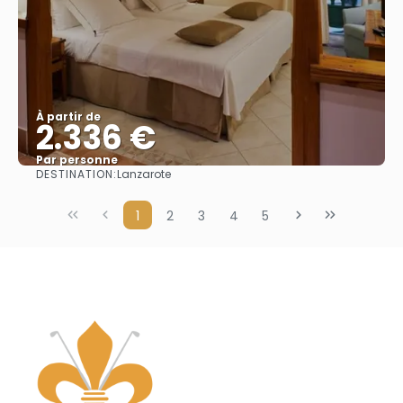
À partir de
2.336 €
Par personne
DESTINATION:
Lanzarote
Afficher
1
2
3
4
5