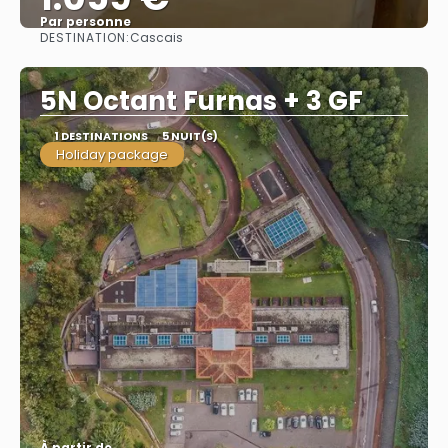
Par personne
DESTINATION:
Cascais
Afficher
5N Octant Furnas + 3 GF
1 DESTINATIONS
5 NUIT(S)
Holiday package
À partir de