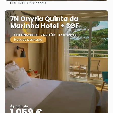
DESTINATION:
Cascais
Afficher
7N Onyria Quinta da
Marinha Hotel + 3GF
1 DESTINATIONS
7 NUIT(S)
3 ACTIVITÉS
Holiday package
À partir de
1.059 €