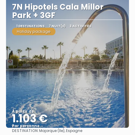
7N Hipotels Cala Millor
Park + 3GF
1 DESTINATIONS
7 NUIT(S)
3 ACTIVITÉS
Holiday package
À partir de
1.103 €
Par personne
DESTINATION:
Majorque (île), Espagne
Afficher