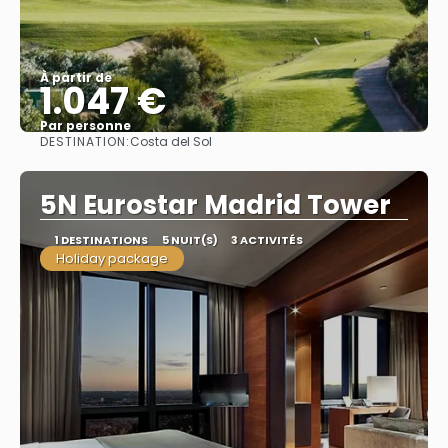
À partir de
1.047 €
Par personne
DESTINATION:
Costa del Sol
Afficher
5N Eurostar Madrid Tower
1 DESTINATIONS
5 NUIT(S)
3 ACTIVITÉS
Holiday package