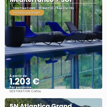
1 DESTINATIONS
10 NUIT(S)
5 ACTIVITÉS
Holiday package
À partir de
1.203 €
Par personne
DESTINATION:
Corfou
Afficher
5N Atlantica Grand