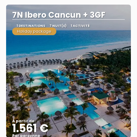
7N Ibero Cancun + 3GF
1 DESTINATIONS
7 NUIT(S)
1 ACTIVITÉ
Holiday package
À partir de
1.561 €
Par personne