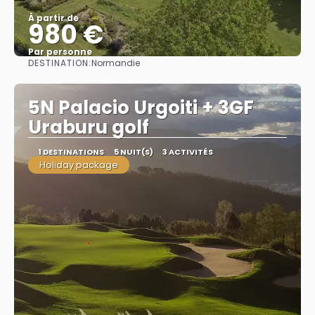
À partir de
980 €
Par personne
DESTINATION:
Normandie
Afficher
5N Palacio Urgoiti + 3GF
Uraburu golf
1 DESTINATIONS
5 NUIT(S)
3 ACTIVITÉS
Holiday package