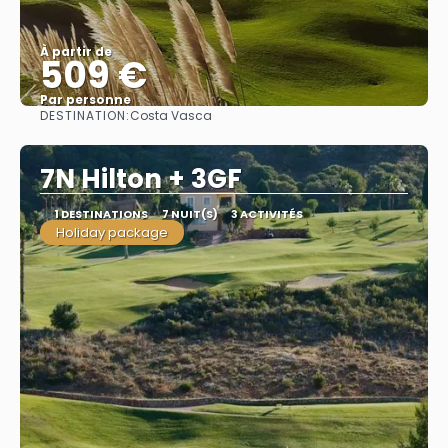
À partir de
509 €
Par personne
DESTINATION:
Costa Vasca
Afficher
7N Hilton + 3GF
1 DESTINATIONS
7 NUIT(S)
3 ACTIVITÉS
Holiday package