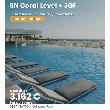
8N Coral Level + 3GF
1 DESTINATIONS
9 NUIT(S)
3 ACTIVITÉS
Holiday package
À partir de
3.162 €
Par personne
DESTINATION:
Quintana Roo
Afficher