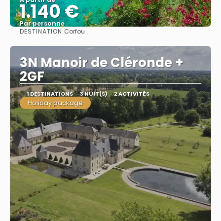
1.140 €
Par personne
DESTINATION:
Corfou
Afficher
3N Manoir de Cléronde +
2GF
1 DESTINATIONS
3 NUIT(S)
2 ACTIVITÉS
Holiday package