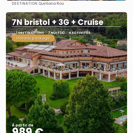
DESTINATION:
Quintana Roo
Afficher
7N bristol + 3G + Cruise
1 DESTINATIONS
7 NUIT(S)
4 ACTIVITÉS
Holiday package
À partir de
989 €