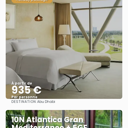
À partir de
935 €
Par personne
DESTINATION:
Abu Dhabi
Afficher
10N Atlantica Gran
Mediterraneo + 5GF