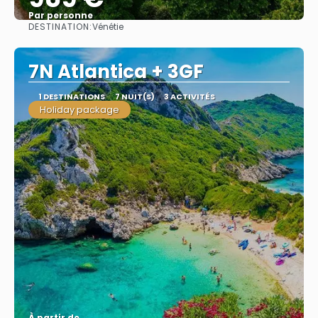
Par personne
DESTINATION:
Vénétie
Afficher
7N Atlantica + 3GF
1 DESTINATIONS
7 NUIT(S)
3 ACTIVITÉS
Holiday package
À partir de