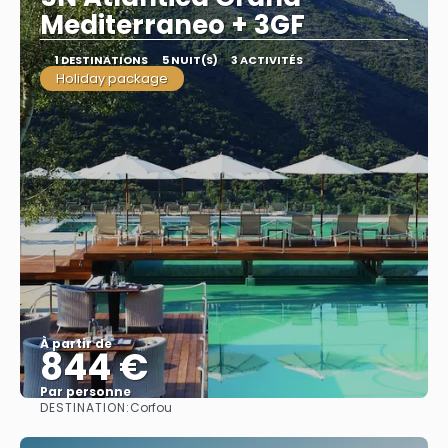
Mediterraneo + 3GF
1 DESTINATIONS
5 NUIT(S)
3 ACTIVITÉS
Holiday package
À partir de
844 €
Par personne
DESTINATION:
Corfou
Afficher