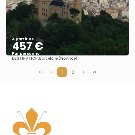
À partir de
457 €
Par personne
DESTINATION:
Barcelone (Province)
Afficher
1
2