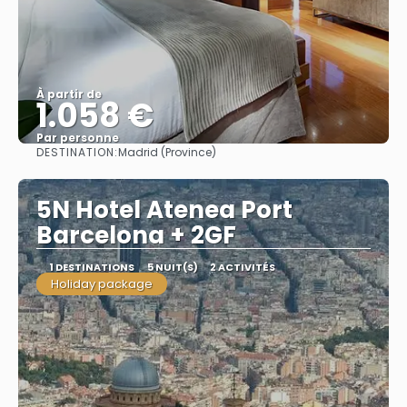
À partir de
1.058 €
Par personne
DESTINATION:
Madrid (Province)
Afficher
5N Hotel Atenea Port
Barcelona + 2GF
1 DESTINATIONS
5 NUIT(S)
2 ACTIVITÉS
Holiday package