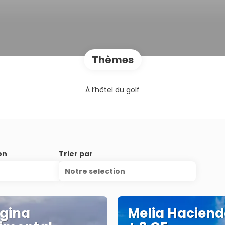
Thèmes
À l’hôtel du golf
on
Trier par
Notre selection
gina
Melia Haciend