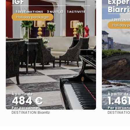
1GF
Exper
Biarri
1 DESTINATIONS
3 NUIT(S)
1 ACTIVITÉ
Holiday package
1 DESTINA
Holiday 
À partir de
À partir de
484 €
1.46
Par personne
Par person
DESTINATION:
DESTINATIO
Biarritz
Afficher