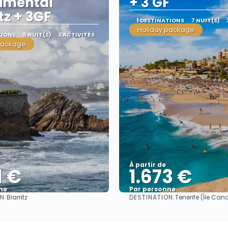
imental
+ 3 GF
tz + 3GF
1 DESTINATIONS
7 NUIT(S)
Holiday package
TIONS
5 NUIT(S)
3 ACTIVITÉS
package
À partir de
1 €
1.673 €
ne
Par personne
N:
DESTINATION:
Biarritz
Tenerife (Île Can
Afficher
Afficher