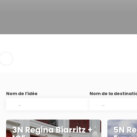
Nom de l’idée
Nom de la destinati
3N Regina Biarritz +
5N Re