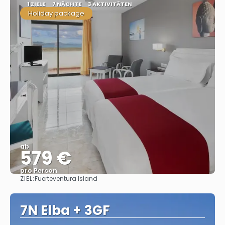
1 ZIELE
7 NÄCHTE
3 AKTIVITÄTEN
Holiday package
ab
579 €
pro Person
ZIEL:
Fuerteventura Island
Sehen
7N Elba + 3GF