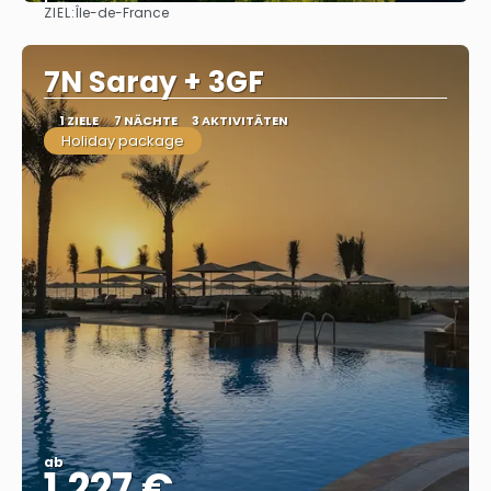
ZIEL:
Île-de-France
Sehen
7N Saray + 3GF
1 ZIELE
7 NÄCHTE
3 AKTIVITÄTEN
Holiday package
ab
1.227 €