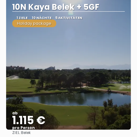
10N Kaya Belek + 5GF
1 ZIELE
10 NÄCHTE
5 AKTIVITÄTEN
Holiday package
ab
1.115 €
pro Person
ZIEL:
Belek
Sehen