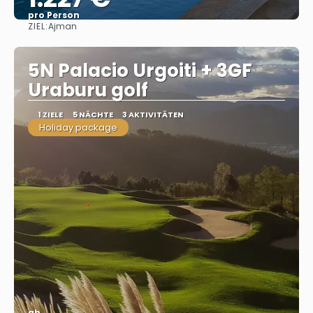
pro Person
ZIEL:
Ajman
Sehen
5N Palacio Urgoiti + 3GF
Uraburu golf
1 ZIELE
5 NÄCHTE
3 AKTIVITÄTEN
Holiday package
ab