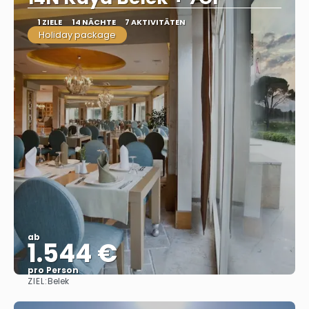
1 ZIELE
14 NÄCHTE
7 AKTIVITÄTEN
Holiday package
ab
1.544 €
pro Person
ZIEL:
Belek
Sehen