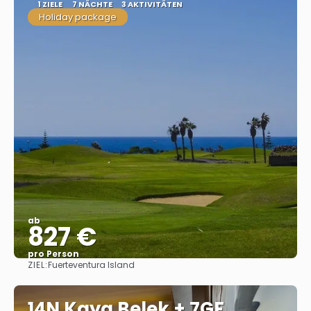
1 ZIELE
7 NÄCHTE
3 AKTIVITÄTEN
Holiday package
ab
827 €
pro Person
ZIEL:
Fuerteventura Island
Sehen
14N Kaya Belek + 7GF