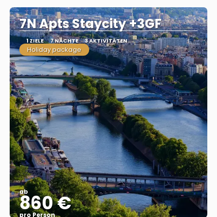
7N Apts Staycity +3GF
1 ZIELE
7 NÄCHTE
3 AKTIVITÄTEN
Holiday package
ab
860 €
pro Person