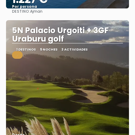
Por persona
DESTINO:
Ajman
Ver
5N Palacio Urgoiti + 3GF
Uraburu golf
1 DESTINOS
5 NOCHES
3 ACTIVIDADES
.
Desde