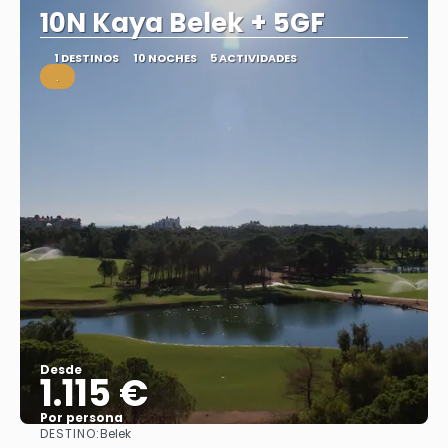
10N Kaya Belek + 5GF
1 DESTINOS
10 NOCHES
5 ACTIVIDADES
.
Desde
1.115 €
Por persona
DESTINO:
Belek
Ver