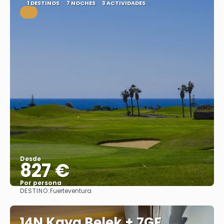
1 DESTINOS
7 NOCHES
3 ACTIVIDADES
.
Desde
827 €
Por persona
DESTINO:
Fuerteventura
Ver
14N Kaya Belek + 7GF