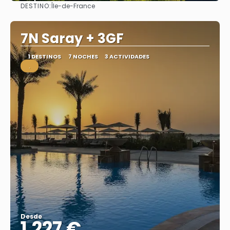
DESTINO:
Île-de-France
Ver
7N Saray + 3GF
1 DESTINOS
7 NOCHES
3 ACTIVIDADES
.
Desde
1.227 €