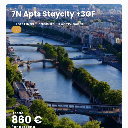
7N Apts Staycity +3GF
1 DESTINOS
7 NOCHES
3 ACTIVIDADES
.
Desde
860 €
Por persona