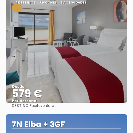
1 DESTINOS
7 NOCHES
3 ACTIVIDADES
.
Desde
579 €
Por persona
DESTINO:
Fuerteventura
Ver
7N Elba + 3GF