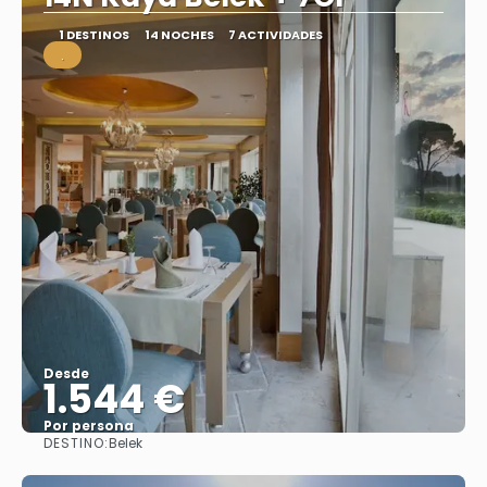
1 DESTINOS
14 NOCHES
7 ACTIVIDADES
.
Desde
1.544 €
Por persona
DESTINO:
Belek
Ver