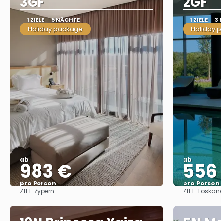
3GF
2GF
1 ZIELE
5 NÄCHTE
1 ZIELE
3
Holiday package
Holiday 
ab
ab
983 €
556
pro Person
pro Person
ZIEL:
ZIEL:
Zypern
Toskan
Sehen