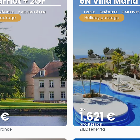
rriot + 2GF
6N Villa Maria
 NÄCHTE
2 AKTIVITÄTEN
1 ZIELE
6 NÄCHTE
3 AKTIVI
package
Holiday package
ab
 €
1.621 €
pro Person
ZIEL:
France
Teneriffa
Sehen
Sehen