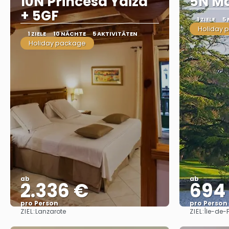
10N Princesa Yaiza
5N Ma
+ 5GF
1 ZIELE
5
Holiday 
1 ZIELE
10 NÄCHTE
5 AKTIVITÄTEN
Holiday package
ab
ab
2.336 €
694
pro Person
pro Person
ZIEL:
ZIEL:
Lanzarote
Île-de-
Sehen