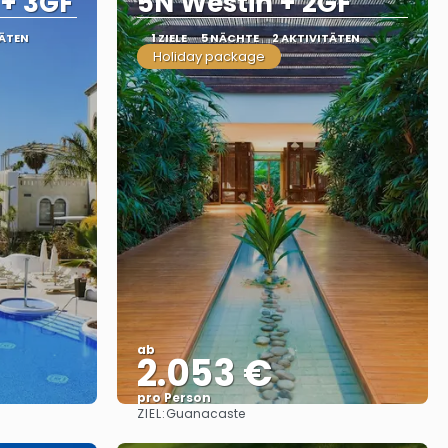
 + 3GF
5N Westin + 2GF
TÄTEN
1 ZIELE
5 NÄCHTE
2 AKTIVITÄTEN
Holiday package
ab
2.053 €
pro Person
ZIEL:
Guanacaste
Sehen