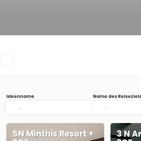
Ideenname
Name des Reiseziel
5N Minthis Resort +
3 N A