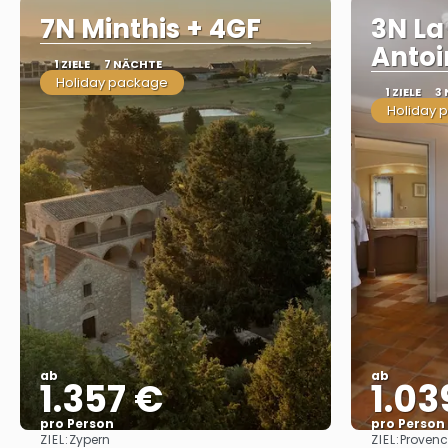
7N Minthis + 4GF
3N La
Antoi
1 ZIELE
7 NÄCHTE
Holiday package
1 ZIELE
3
Holiday 
ab
ab
1.357 €
1.03
pro Person
pro Person
ZIEL:
ZIEL:
Zypern
Proven