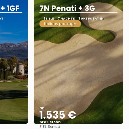
+ 1GF
7N Penati + 3G
ÄT
1 ZIELE
7 NÄCHTE
3 AKTIVITÄTEN
Holiday package
ab
1.535 €
pro Person
ZIEL:
Senica