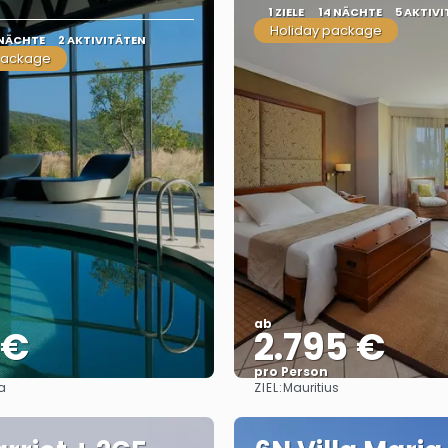
1 ZIELE
14 NÄCHTE
5 AKTIV
Holiday package
 NÄCHTE
2 AKTIVITÄTEN
package
ab
 €
2.795 €
pro Person
ZIEL:
a
Mauritius
Sehen
Sehen