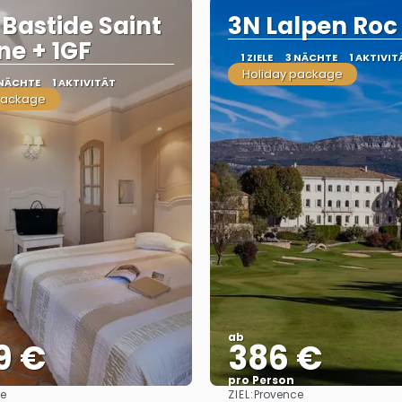
 Bastide Saint
3N Lalpen Roc 
ne + 1GF
1 ZIELE
3 NÄCHTE
1 AKTIVIT
Holiday package
 NÄCHTE
1 AKTIVITÄT
package
ab
9 €
386 €
pro Person
ZIEL:
ce
Provence