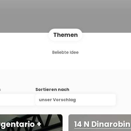
Themen
Beliebte Idee
s
Sortieren nach
unser Vorschlag
rgentario +
14 N Dinarobin