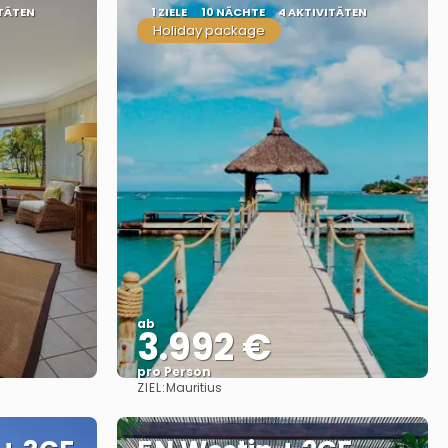
ITÄTEN
1 ZIELE
10 NÄCHTE
4 AKTIVITÄTEN
Holiday package
ab
3.992 €
pro Person
ZIEL:
Mauritius
Sehen