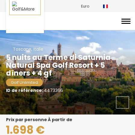
Euro
Toscane, Italie
5 nuits au Terme di Saturnia
Natural Spa Golf Resort + 5
dîners + 4 gf
Golf Unlimited
ID de référence:
4473366
prix par personne À partir de
1.698 €