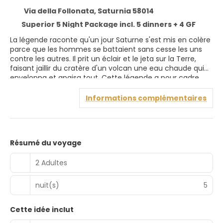
Via della Follonata, Saturnia 58014
Superior 5 Night Package incl. 5 dinners + 4 GF
La légende raconte qu'un jour Saturne s'est mis en colère
parce que les hommes se battaient sans cesse les uns
contre les autres. Il prit un éclair et le jeta sur la Terre,
faisant jaillir du cratère d'un volcan une eau chaude qui
enveloppa et apaisa tout. Cette légende a pour cadre
Saturnia, au cœur de la Maremme toscane, où l'eau jaillit
à raison de 500 litres par seconde, à une température
Informations complémentaires
constante de 37°c. Aujourd'hui, le Terme di Saturnia
Natural Spa & Golf Resort est un superbe lieu de retraite
thermale dans la Maremme toscane. Récemment
rénové, le complexe associe ses anciennes sources
Résumé du voyage
thermales à un hébergement élégant, à des soins
exclusifs dans un spa primé et à un parcours de golf de
2 Adultes
championnat de 18 trous conçu par l'architecte
américain Ronald Fream et récompensé par la
certification GEO. Un charme inimitable, une passion pour
nuit(s)
5
la cuisine la plus raffinée et des programmes de spa
innovants de Terme di Saturnia Method apportent la
Cette idée inclut
touche finale à cette retraite, située à seulement une
heure et demie de route de Rome. Terme di Saturnia