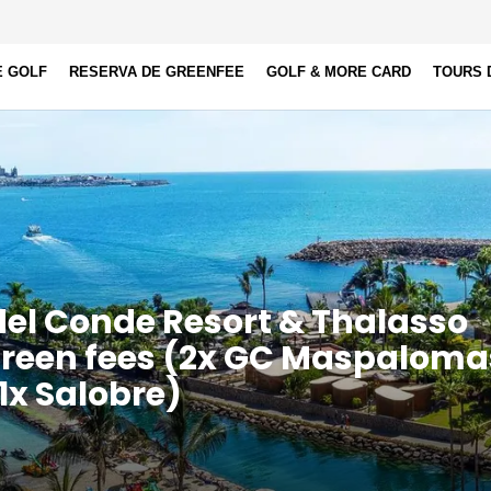
E GOLF
RESERVA DE GREENFEE
GOLF & MORE CARD
TOURS 
del Conde Resort & Thalasso
green fees (2x GC Maspaloma
 1x Salobre)