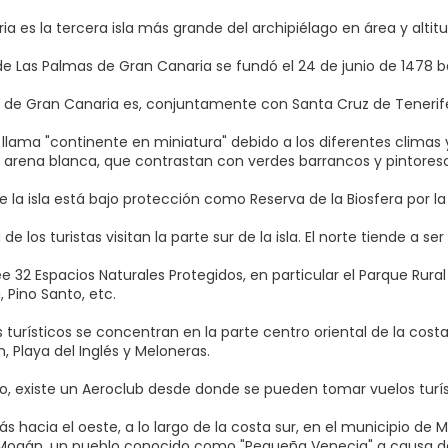
a es la tercera isla más grande del archipiélago en área y altitu
 de Las Palmas de Gran Canaria se fundó el 24 de junio de 1478 b
 de Gran Canaria es, conjuntamente con Santa Cruz de Tenerife,
e llama "continente en miniatura" debido a los diferentes climas
 arena blanca, que contrastan con verdes barrancos y pintores
e la isla está bajo protección como Reserva de la Biosfera por l
de los turistas visitan la parte sur de la isla. El norte tiende a 
ee 32 Espacios Naturales Protegidos, en particular el Parque Rura
Pino Santo, etc.
s turísticos se concentran en la parte centro oriental de la cos
, Playa del Inglés y Meloneras.
llo, existe un Aeroclub desde donde se pueden tomar vuelos turíst
s hacia el oeste, a lo largo de la costa sur, en el municipio d
Mogán, un pueblo conocido como "Pequeña Venecia" a causa d