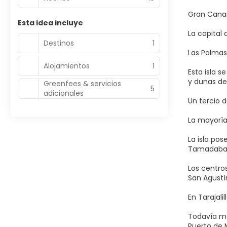
Gran Canari
Esta idea incluye
La capital
Destinos
1
Las Palmas
Alojamientos
1
Esta isla s
y dunas de
Greenfees & servicios
5
adicionales
Un tercio d
La mayoría 
La isla pos
Tamadaba, 
Los centro
San Agustín
En Tarajali
Todavía má
Puerto de 