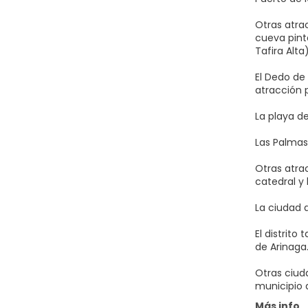
Otras atra
cueva pint
Tafira Alta
El Dedo de
atracción 
La playa d
Las Palmas
Otras atra
catedral y 
La ciudad 
El distrito
de Arinaga
Otras ciud
municipio 
Más info