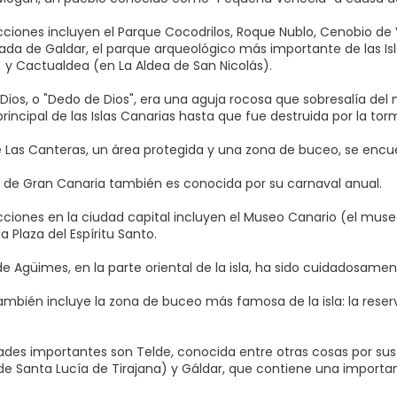
cciones incluyen el Parque Cocodrilos, Roque Nublo, Cenobio d
ada de Galdar, el parque arqueológico más importante de las Isla
) y Cactualdea (en La Aldea de San Nicolás).
 Dios, o "Dedo de Dios", era una aguja rocosa que sobresalía del
principal de las Islas Canarias hasta que fue destruida por la t
e Las Canteras, un área protegida y una zona de buceo, se encue
 de Gran Canaria también es conocida por su carnaval anual.
cciones en la ciudad capital incluyen el Museo Canario (el muse
la Plaza del Espíritu Santo.
de Agüimes, en la parte oriental de la isla, ha sido cuidadosame
 también incluye la zona de buceo más famosa de la isla: la rese
.
ades importantes son Telde, conocida entre otras cosas por sus 
de Santa Lucía de Tirajana) y Gáldar, que contiene una importa