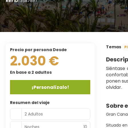
Ref ID:
3587857
Temas
P
precio por persona Desde
2.030 €
Descri
Siéntase 
En base a 2 adultos
confortabi
ponen sus 
¡Personalízalo!
olvidar.
Resumen del viaje
Sobre e
2 Adultos
Gran Canari
Situado en
Noches
10