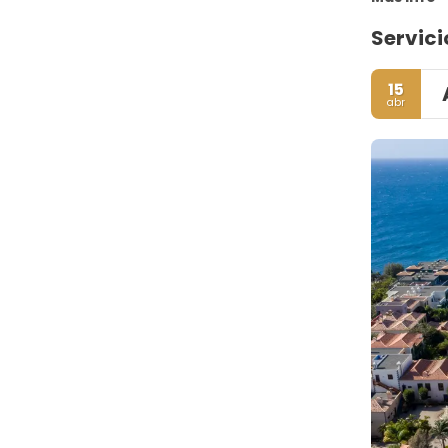
Servici
15
abr