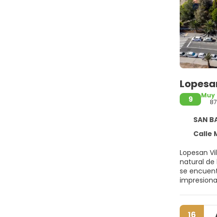
Lopesan
Muy
9
87
SAN BART
Calle Mar 
Lopesan Vil
natural de
se encuent
impresionan
340 m2, ref
acogedor p
disfrutar 
16