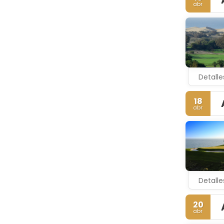
amplia var
abr
selectos re
extraordin
justo deba
Detalle
18
abr
Detalle
20
abr