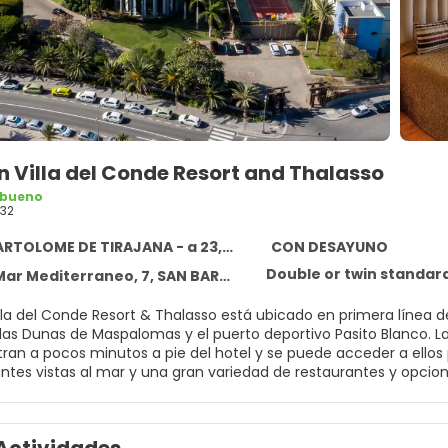
 Villa del Conde Resort and Thalasso
 bueno
32
OLOME DE TIRAJANA - a 23,2 km del centro
CON DESAYUNO
Double or twin standar
Mediterraneo, 7, SAN BARTOLOME DE TIRAJANA 35100
la del Conde Resort & Thalasso está ubicado en primera línea de 
 las Dunas de Maspalomas y el puerto deportivo Pasito Blanco.
ran a pocos minutos a pie del hotel y se puede acceder a ello
tes vistas al mar y una gran variedad de restaurantes y opciones
leja los aspectos más característicos de la arquitectura tradici
ueblo isleño, con plaza central, zonas ajardinadas y encantado
del placer de la gastronomía con Lopesan Gastro Experience, un s