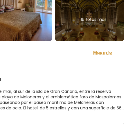
16 fotos más
Más info
d
mar, al sur de la isla de Gran Canaria, entre la reserva
 La playa de Meloneras y el emblemático faro de Maspalomas
s paseando por el paseo marítimo de Meloneras con
 de ocio. El hotel, de 5 estrellas y con una superficie de 56.
onal canaria y muestra una estructura similar a la de un
ras casas señoriales con balcones de madera. Podrás
orprendente viaje culinario que te permitirá descubrir una