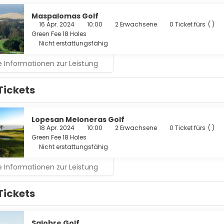
Conde Resorts ist zweifellos das außergewöhnliche Thalassothe
ilegierten Lage direkt am Meer, direkt unterhalb der Promenade, 
Maspalomas Golf
16 Apr. 2024
10:00
2 Erwachsene
0 Ticket fürs
( )
Green Fee 18 Holes
Nicht erstattungsfähig
 Informationen zur Leistung
Tickets
Lopesan Meloneras Golf
18 Apr. 2024
10:00
2 Erwachsene
0 Ticket fürs
( )
Green Fee 18 Holes
Nicht erstattungsfähig
 Informationen zur Leistung
Tickets
Salobre Golf