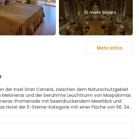
16 mehr Bilders
Mehr Infos
d
den der Insel Gran Canaria, zwischen dem Naturschutzgebiet
on Meloneras und der berühmte Leuchtturm von Maspalomas
loneras-Promenade mit beeindruckendem Meerblick und
Das Hotel der 5-Sterne-Kategorie mit einer Fläche von 56. 340
Architektur wider und zeigt eine Struktur, die der eines
hen und charmanten herrschaftlichen Häusern mit
opesan Gastro Experience genießen, einer überraschenden
stronomischen Angeboten in den verschiedenen Themenbuffets
iseziel zu entdecken. Eine der Hauptattraktionen des Lopesan