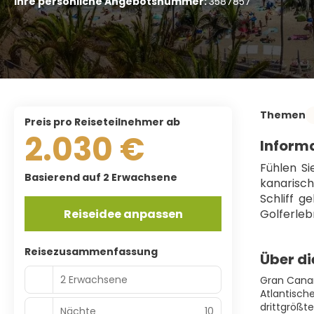
Ihre persönliche Angebotsnummer:
3587857
Themen
Preis pro Reiseteilnehmer ab
2.030 €
Informa
Fühlen Si
Basierend auf 2 Erwachsene
kanarisch
Schliff g
Reiseidee anpassen
Golferlebn
Reisezusammenfassung
Über di
2 Erwachsene
Gran Canari
Atlantisch
drittgrößt
Nächte
10