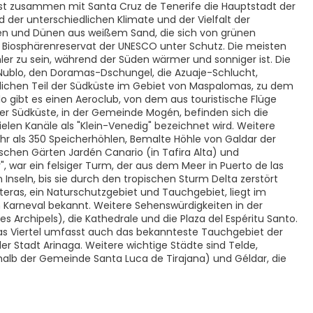
st zusammen mit Santa Cruz de Tenerife die Hauptstadt der
der unterschiedlichen Klimate und der Vielfalt der
en und Dünen aus weißem Sand, die sich von grünen
ls Biosphärenreservat der UNESCO unter Schutz. Die meisten
hler zu sein, während der Süden wärmer und sonniger ist. Die
 Nublo, den Doramas-Dschungel, die Azuaje-Schlucht,
stlichen Teil der Südküste im Gebiet von Maspalomas, zu dem
llo gibt es einen Aeroclub, von dem aus touristische Flüge
der Südküste, in der Gemeinde Mogén, befinden sich die
len Kanäle als "Klein-Venedig" bezeichnet wird. Weitere
hr als 350 Speicherhöhlen, Bemalte Höhle von Galdar der
ischen Gärten Jardén Canario (in Tafira Alta) und
", war ein felsiger Turm, der aus dem Meer in Puerto de las
 Inseln, bis sie durch den tropischen Sturm Delta zerstört
eras, ein Naturschutzgebiet und Tauchgebiet, liegt im
n Karneval bekannt. Weitere Sehenswürdigkeiten in der
Archipels), die Kathedrale und die Plaza del Espéritu Santo.
. Das Viertel umfasst auch das bekannteste Tauchgebiet der
er Stadt Arinaga. Weitere wichtige Städte sind Telde,
rhalb der Gemeinde Santa Luca de Tirajana) und Géldar, die