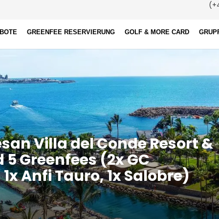
(+4
EBOTE
GREENFEE RESERVIERUNG
GOLF & MORE CARD
GRUP
an Villa del Conde Resort &
 5 Greenfees (2x GC
x Anfi Tauro, 1x Salobre)