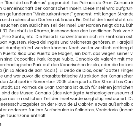
"Real de Las Palmas" gegründet. Las Palmas de Gran Canaria i
Gemeinschaft der Kanarischen Inseln. Diese Insel wird aufgrund 
en gefundenen "Miniaturkontinent" genannt, mit langen Stränd
 und malerischen Dörfern abfinden. Ein Drittel der Insel steht a
besuchen den südlichen Teil der Insel. Der Norden neigt dazu, kü
tzt 32 Geschützte Räume, insbesondere den Ländlichen Park von
Pino Santo, etc. Die Resorts konzentrieren sich im zentralen ö
San Agustén, Playa del Inglés und Meloneras gehören. In Tarajali
nsel durchgeführt werden können. Noch weiter westlich entlang 
Puerto Rico und Puerto de Mogén, ein Dorf, das wegen seiner vie
en sind Cocodrilos Park, Roque Nublo, Cenobio de Valerén mit me
 archäologische Park auf den Kanarischen Inseln, oder die botan
(in La Aldea de San Nicols). El Dedo de Dios, oder "Gottes Finger
e und war zuvor die charakteristische Attraktion der Kanarischen
 den Archipel im November 2005 überquerte. Der Strand Las Cant
 Stadt. Las Palmas de Gran Canaria ist auch für seinen jährliche
 sind das Museo Canario (das wichtigste Archäologiemuseum des 
Agüimes im östlichen Teil der Insel wurde sorgfältig restauriert
 Meeresschutzgebiet an der Playa de El Cabrén etwas außerhalb d
ter anderem für ihre Surfschulen in Salinetas, Vecindario (inne
ige Tauchzone enthält.
s