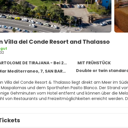
 Villa del Conde Resort and Thalasso
 gut
32
OME DE TIRAJANA - Bei 23,2 km vom Zentrum entfernt
MIT FRÜHSTÜCK
Double or twin standar
Mediterraneo, 7, SAN BARTOLOME DE TIRAJANA 35100
n Villa del Conde Resort & Thalasso liegt direkt am Meer im Sü
 Maspalomas und dem Sporthafen Pasito Blanco. Der Strand v
wenige Gehminuten vom Hotel entfernt und können über die Me
zahl von Restaurants und Freizeitmöglichkeiten erreicht werden. 
 die charakteristischsten Aspekte der traditionellen kanarischen 
n Inseldorfes ähnelt, mit einem zentralen Platz, Gartenbereic
en. Die Gäste können das Vergnügen der Gastronomie mit der L
Tickets
hen Reise, die es ihnen ermöglicht, eine große Vielfalt an ga
 sowie in einigen der exklusivsten À-la-carte-Restaurants am Re