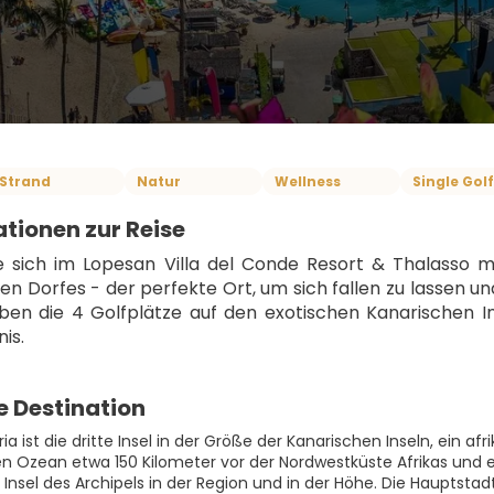
Strand
Natur
Wellness
Single Golf
tionen zur Reise
e sich im Lopesan Villa del Conde Resort & Thalasso m
en Dorfes - der perfekte Ort, um sich fallen zu lassen und
eben die 4 Golfplätze auf den exotischen Kanarischen In
is.
e Destination
a ist die dritte Insel in der Größe der Kanarischen Inseln, ein afri
en Ozean etwa 150 Kilometer vor der Nordwestküste Afrikas und e
e Insel des Archipels in der Region und in der Höhe. Die Hauptst