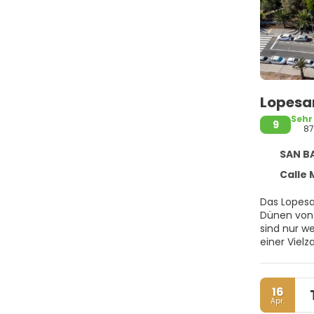
Lopesan
Sehr
9
87
SAN BARTOL
Calle Mar 
Das Lopesa
Dünen von
sind nur 
einer Viel
m2 spiegelt
gemütliche
Holzbalkon
16
kulinarisc
Apr.
der Hotels