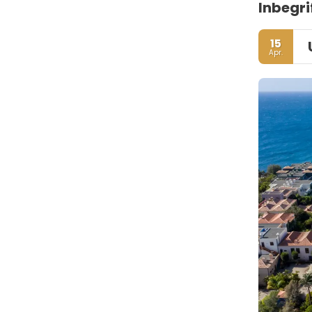
Inbegri
15
Apr.