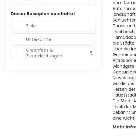
dem Namen 
Autonomen 
Dieser Reiseplan beinhaltet
landschaft
Schluchten
Ziele
1
Touristen 
Insel besi
Tamadaba, 
Unterkünfte
1
die Städte 
über die I
Greenfees &
5
Gemeinden 
Zusatzleistungen
Attraktion
wichtigste
Cactualdea 
Nieves ragt
wurde, der
Herzen der
Hauptstadt
Die Stadt 
Insel: das
bekannt un
eine wicht
Mehr Info