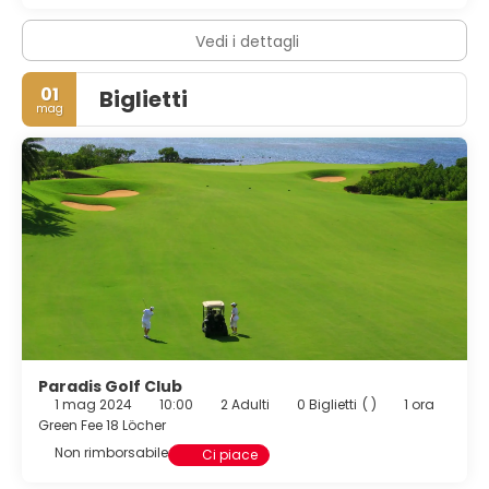
Vedi i dettagli
01
Biglietti
mag
Paradis Golf Club
1 mag 2024
10:00
2 Adulti
0 Biglietti
( )
1 ora
Green Fee 18 Löcher
Non rimborsabile
Ci piace