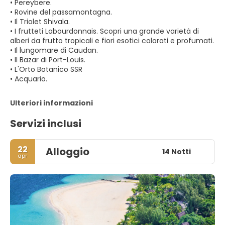
• Pereybere.
• Rovine del passamontagna.
• Il Triolet Shivala.
• I frutteti Labourdonnais. Scopri una grande varietà di
alberi da frutto tropicali e fiori esotici colorati e profumati.
• Il lungomare di Caudan.
• Il Bazar di Port-Louis.
• L'Orto Botanico SSR
• Acquario.
Ulteriori informazioni
Servizi inclusi
22
Alloggio
14 Notti
apr