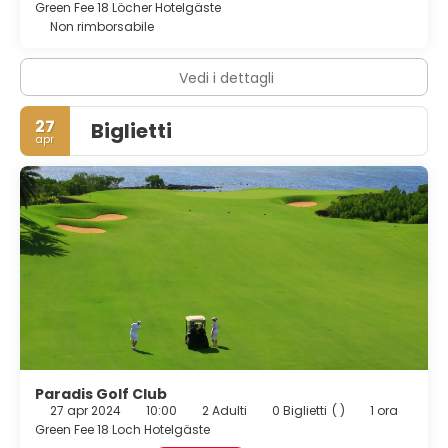
Green Fee 18 Löcher Hotelgäste
Non rimborsabile
Vedi i dettagli
27
Biglietti
apr
Paradis Golf Club
27 apr 2024
10:00
2 Adulti
0 Biglietti
( )
1 ora
Green Fee 18 Loch Hotelgäste