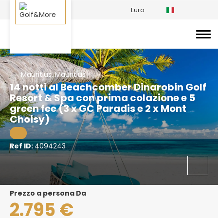
Euro
Mauritius, Mauritius
14 notti al Beachcomber Dinarobin Golf
Resort & Spa con prima colazione e 5
green fee (3 x GC Paradis e 2 x Mont
Choisy)
.
Ref ID:
4094243
prezzo a persona Da
2.795 €