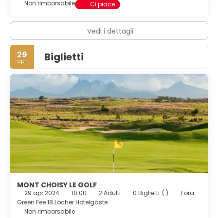
Non rimborsabile
Ci piace
Vedi i dettagli
29
Biglietti
apr
MONT CHOISY LE GOLF
29 apr 2024
10:00
2 Adulti
0 Biglietti
( )
1 ora
Green Fee 18 Löcher Hotelgäste
Non rimborsabile