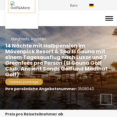
Euro
Hurghada, Ägypten
14 Nächte mit Halbpension im
Mövenpick Resort & Spa El Gouna mit
einem Tagesausflug nach Luxor und 7
Greenfees pro Person (El Gouna Golf
Club, Ancient Sands Golf und Madinat
Golf)
Holiday package
Ihre persönliche Angebotsnummer:
3508040
Preis pro Reiseteilnehmer ab