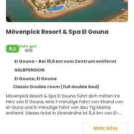
Mövenpick Resort & Spa El Gouna
Sehr gut
8,2
1839
El Gouna - Bei 19,6 km vom Zentrum entfernt
HALBPENSION
El Gouna, El Gouna
Classic Double room (full double bed)
Mövenpick Resort & Spa El Gouna führt dich mitten ins
Herz von El Gouna, eine 1-minütige Fahrt von Strand von
el-Guna und 6-minütige Fahrt von Abu Tig Marina
entfernt. Dieses Hotel in Strandnähe ist 6,4 km von El-
Guna-Stadion und 33,6 km von Marina Hurghada entfernt.
Mehr Infos
Gönn dir einen Besuch des Wellnessbereichs, der