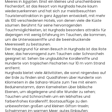
Meeres in Ägypten. Einst ein kleines und unscheinbares
Fischerdorf, ist das Resort von Hurghada heute kaum
wiederzuerkennen und hat sich zur meistbesuchten
Touristenattraktion in ganz Ägypten entwickelt, mit mehr
als 100 verschiedenen Hotels, von denen viele die Küste
säumen. Berühmt für seine hervorragenden
Tauchmöglichkeiten, ist Hurghada besonders attraktiv für
diejenigen mit wenig Erfahrung im Tauchen, die kommen,
um die Unterwasserriffe und die beeindruckende
Meereswelt zu bestaunen.
Der Hauptgrund für einen Besuch in Hurghada ist das Rote
Meer, das hervorragend zum Tauchen oder Schnorcheln
geeignet ist. Sehen Sie unglaubliche Korallenriffe und
Hunderte von tropischen Fischarten nur 10 m vom Strand
entfernt.
Hurghada bietet viele Aktivitäten, die sonst nirgendwo auf
der Erde zu finden sind: Quadfahren über Hunderte von
Kilometern in die Sahara-Wüste zum Tee mit einem
Beduinenstamm, dann Kamelreiten über biblische
Ebenen, um abgelegene und alte Wunder zu sehen;
Tauchen und Schnorcheln um ein lebhaftes und
farbenfrohes Korallenriff; Bootsausflüge zu den
unbewohnten großen und kleinen Gifton-Inseln;
Schwimmen im warmen Meer; gutes Einkaufen;