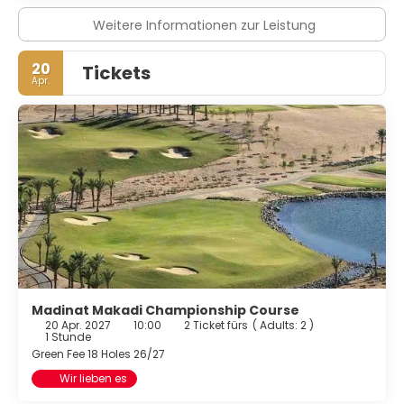
Veranstaltungsräumlichkeiten zählen Konferenzfläche
Weitere Informationen zur Leistung
und 3 Tagungsräume. Der Flughafentransfer (rund um die
Uhr) ist kostenpflichtig; außerdem gibt es vor Ort
Folgendes: Parken ohne Service (kostenlos).
20
Tickets
Apr.
Madinat Makadi Championship Course
20 Apr. 2027
10:00
2 Ticket fürs
(
Adults: 2
)
1 Stunde
Green Fee 18 Holes 26/27
Wir lieben es