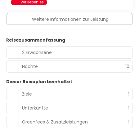
Wir lieben es
ist dieses Hotel eine gute Wahl, denn zu den 3724
Quadratfuß (346 Quadratmeter) großen
Veranstaltungsräumlichkeiten zählen Konferenzfläche
Weitere Informationen zur Leistung
und 3 Tagungsräume. Der Flughafentransfer (rund um die
Uhr) ist kostenpflichtig; außerdem gibt es vor Ort
Folgendes: Parken ohne Service (kostenlos).
Reisezusammenfassung
2 Erwachsene
Nächte
10
Dieser Reiseplan beinhaltet
Ziele
1
Unterkünfte
1
Greenfees & Zusatzleistungen
1