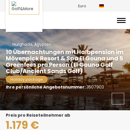
Euro
Hurghada, Ägypten
10 Übernachtungen mit Halbpension im
Mövenpick Resort & Spa El Gouna und 5
Greenfees pro Person (El Gouna Golf
Club/Ancient Sands Golf)
Holiday package
Ihre persönliche Angebotsnummer:
3507903
Preis pro Reiseteilnehmer ab
1.179 €