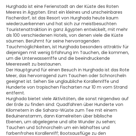
Hurghada ist eine Ferienstadt an der Küste des Roten
Meeres in Ägypten. Einst ein kleines und unscheinbares
Fischerdorf, ist das Resort von Hurghada heute kaum
wiederzuerkennen und hat sich zur meistbesuchten
Touristenattraktion in ganz Ägypten entwickelt, mit mehr
als 100 verschiedenen Hotels, von denen viele die Küste
säumen. Berühmt für seine hervorragenden
Tauchmöglichkeiten, ist Hurghada besonders attraktiv für
diejenigen mit wenig Erfahrung im Tauchen, die kommen,
um die Unterwasserriffe und die beeindruckende
Meereswelt zu bestaunen.
Der Hauptgrund für einen Besuch in Hurghada ist das Rote
Meer, das hervorragend zum Tauchen oder Schnorcheln
geeignet ist. Sehen Sie unglaubliche Korallenriffe und
Hunderte von tropischen Fischarten nur 10 m vom Strand
entfernt.
Hurghada bietet viele Aktivitäten, die sonst nirgendwo auf
der Erde zu finden sind: Quadfahren über Hunderte von
Kilometern in die Sahara-Wüste zum Tee mit einem
Beduinenstamm, dann Kamelreiten über biblische
Ebenen, um abgelegene und alte Wunder zu sehen;
Tauchen und Schnorcheln um ein lebhaftes und
farbenfrohes Korallenriff; Bootsausflüge zu den