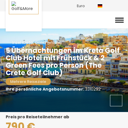
Euro
Insel Kreta, Griechenland
5 Übernachtungen im Kreta Golf
Club Hotel mit Frühstück & 2
Green Fees pro Person (The
Crete Golf Club)
Mehrere Reiseziele
Ihre persönliche Angebotsnummer:
3310292
Preis pro Reiseteilnehmer ab
790 €