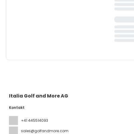
Italia Golf and More AG
Kontakt
+41 445514093
sales@golfandmore.com