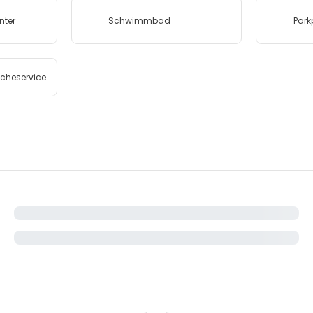
nter
Schwimmbad
Park
heservice